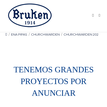
Ir
al
contenido
/
ENA PIPAS
/
CHURCHWARDEN
/
CHURCHWARDEN 202
TENEMOS GRANDES
PROYECTOS POR
ANUNCIAR