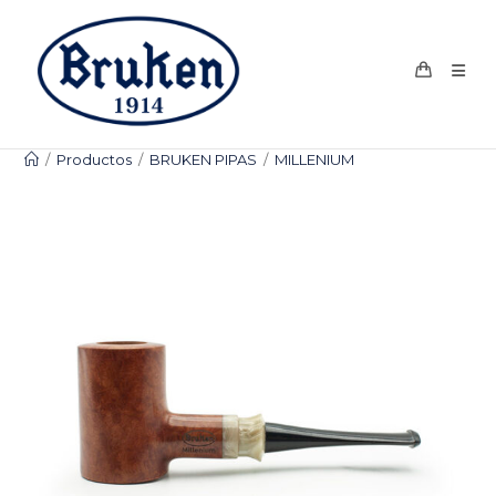
Ir
al
contenido
/
Productos
/
BRUKEN PIPAS
/
MILLENIUM