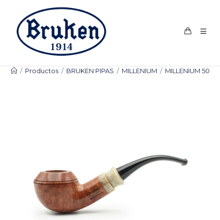
Ir
al
contenido
/
Productos
/
BRUKEN PIPAS
/
MILLENIUM
/
MILLENIUM 501