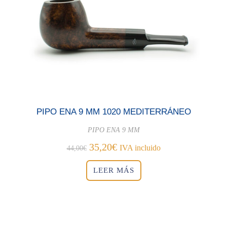
PIPO ENA 9 MM 1020 MEDITERRÁNEO
PIPO ENA 9 MM
El
El
35,20
€
IVA incluido
44,00
€
precio
precio
original
actual
LEER MÁS
era:
es:
44,00€.
35,20€.