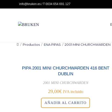
Ir
info@bruken.es / T 0034 654 691 127
al
contenido
/
Productos
/
ENA PIPAS
/
2001 MINI CHURCHWARDEN
PIPA 2001 MINI CHURCHWARDEN 416 BENT
DUBLIN
2001 MINI CHURCHWARDEN
29,00
€
IVA incluido
AÑADIR AL CARRITO