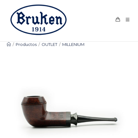
Ir
al
contenido
/
Productos
/
OUTLET
/
MILLENIUM