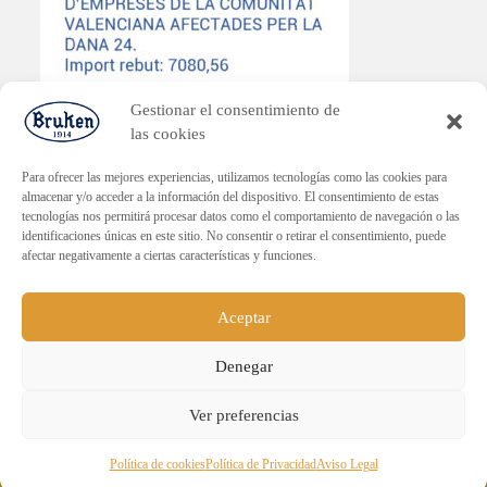
Gestionar el consentimiento de
las cookies
Para ofrecer las mejores experiencias, utilizamos tecnologías como las cookies para
almacenar y/o acceder a la información del dispositivo. El consentimiento de estas
tecnologías nos permitirá procesar datos como el comportamiento de navegación o las
PLAN ENDAVANT
identificaciones únicas en este sitio. No consentir o retirar el consentimiento, puede
afectar negativamente a ciertas características y funciones.
Subvenció dirigida a la reactivació econòmica en els municipis
afectats per la DANA.
Import rebut: 30.000€
Aceptar
Denegar
ENVÍO GRATUITO PARA PEDIDOS
Ver preferencias
SUPERIORES A 60€.
Sucesores de Emilio Navarro, S.L. - Todos los derechos
Descartar
Política de cookies
Política de Privacidad
Aviso Legal
reservados.