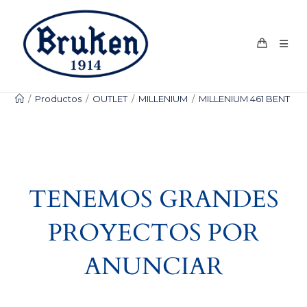
Ir
al
contenido
/
Productos
/
OUTLET
/
MILLENIUM
/
MILLENIUM 461 BENT BI
TENEMOS GRANDES
PROYECTOS POR
ANUNCIAR