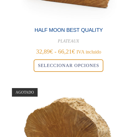
HALF MOON BEST QUALITY
PLATEAUX
Rango
32,89
€
-
66,21
€
IVA incluido
de
Este
precios:
SELECCIONAR OPCIONES
producto
desde
tiene
32,89€
múltiples
variantes.
hasta
Las
66,21€
opciones
se
AGOTADO
pueden
elegir
en
la
página
de
producto