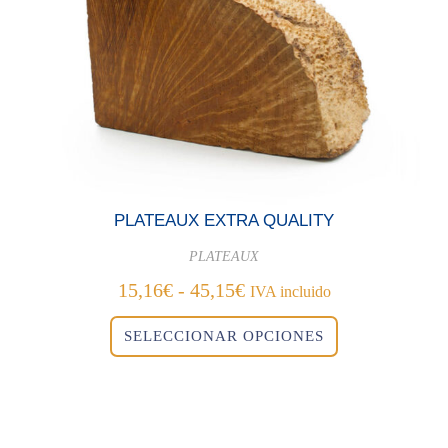
página
de
producto
PLATEAUX EXTRA QUALITY
PLATEAUX
Rango
15,16
€
-
45,15
€
IVA incluido
de
Este
precios:
SELECCIONAR OPCIONES
producto
desde
tiene
15,16€
múltiples
variantes.
hasta
Las
45,15€
opciones
se
pueden
elegir