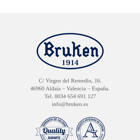
en
la
página
de
producto
C/ Virgen del Remedio, 16.
46960 Aldaia – Valencia – España.
Tel. 0034 654 691 127
info@bruken.es