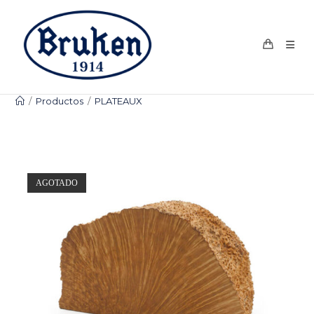
Ir
al
contenido
/
Productos
/
PLATEAUX
AGOTADO