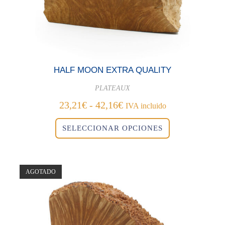
HALF MOON EXTRA QUALITY
PLATEAUX
Rango
23,21
€
-
42,16
€
IVA incluido
de
Este
precios:
SELECCIONAR OPCIONES
producto
desde
tiene
23,21€
múltiples
variantes.
hasta
Las
42,16€
opciones
se
AGOTADO
pueden
elegir
en
la
página
de
producto