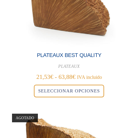
PLATEAUX BEST QUALITY
PLATEAUX
Rango
21,53
€
-
63,88
€
IVA incluido
de
Este
precios:
SELECCIONAR OPCIONES
producto
desde
tiene
21,53€
múltiples
variantes.
hasta
Las
63,88€
opciones
se
AGOTADO
pueden
elegir
en
la