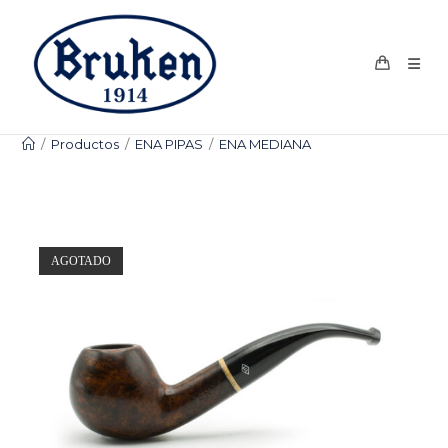
Ir
al
contenido
/
Productos
/
ENA PIPAS
/
ENA MEDIANA
AGOTADO