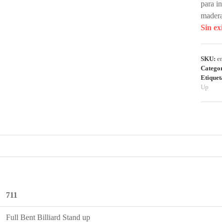
para i
madera
Sin ex
SKU:
e
Catego
Etiquet
Up
711
Full Bent Billiard Stand up