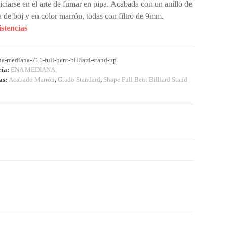
niciarse en el arte de fumar en pipa. Acabada con un anillo de
 de boj y en color marrón, todas con filtro de 9mm.
istencias
na-mediana-711-full-bent-billiard-stand-up
ría:
ENA MEDIANA
as:
Acabado Marrón
,
Grado Standard
,
Shape Full Bent Billiard Stand