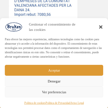
Gestionar el consentimiento de
las cookies
Para ofrecer las mejores experiencias, utilizamos tecnologías como las cookies para
almacenar y/o acceder a la información del dispositivo. El consentimiento de estas
tecnologías nos permitirá procesar datos como el comportamiento de navegación o las
PLAN ENDAVANT
identificaciones únicas en este sitio. No consentir o retirar el consentimiento, puede
afectar negativamente a ciertas características y funciones.
Subvenció dirigida a la reactivació econòmica en els municipis
afectats per la DANA.
Import rebut: 30.000€
Aceptar
Denegar
ENVÍO GRATUITO PARA PEDIDOS
Ver preferencias
SUPERIORES A 60€.
Sucesores de Emilio Navarro, S.L. - Todos los derechos
Descartar
Política de cookies
Política de Privacidad
Aviso Legal
reservados.