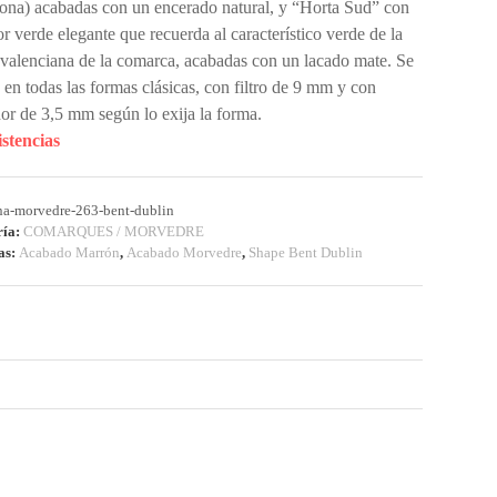
ona) acabadas con un encerado natural, y “Horta Sud” con
or verde elegante que recuerda al característico verde de la
 valenciana de la comarca, acabadas con un lacado mate. Se
a en todas las formas clásicas, con filtro de 9 mm y con
dor de 3,5 mm según lo exija la forma.
istencias
na-morvedre-263-bent-dublin
ría:
COMARQUES / MORVEDRE
as:
Acabado Marrón
,
Acabado Morvedre
,
Shape Bent Dublin