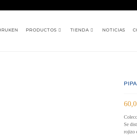
BRUKEN
PRODUCTOS
TIENDA
NOTICIAS
C
PIP
60,
Colecc
Se dis
rojizo 