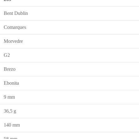
Bent Dublin
Comarques
Morvedre
G2
Brezo
Ebonita
9 mm
36,5 g
140 mm
58 mm