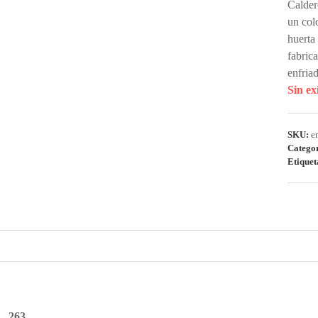
Calder
un col
huerta
fabric
enfria
Sin ex
SKU:
e
Catego
Etiquet
263