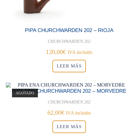
PIPA CHURCHWARDEN 202 – RIOJA
CHURCHWARDEN 202
120,00
€
IVA incluido
LEER MÁS
PIPA ENA CHURCHWARDEN 202 – MORVEDRE
AGOTADO
CHURCHWARDEN 202
62,00
€
IVA incluido
LEER MÁS