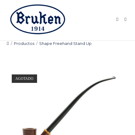
Ir
al
contenido
/
Productos
/
Shape Freehand Stand Up
AGOTADO