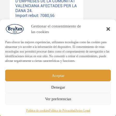
Gestionar el consentimiento de
las cookies
Para ofrecer las mejores experiencias, utilizamos tecnologías como las cookies para
almacenar y/o acceder a la información del dispositivo. El consentimiento de estas
tecnologías nos permitirá procesar datos como el comportamiento de navegación o las
PLAN ENDAVANT
identificaciones únicas en este sitio. No consentir o retirar el consentimiento, puede
afectar negativamente a ciertas características y funciones.
Subvenció dirigida a la reactivació econòmica en els municipis
afectats per la DANA.
Import rebut: 30.000€
Aceptar
Denegar
ENVÍO GRATUITO PARA PEDIDOS
Ver preferencias
SUPERIORES A 60€.
Sucesores de Emilio Navarro, S.L. - Todos los derechos
Descartar
Política de cookies
Política de Privacidad
Aviso Legal
reservados.