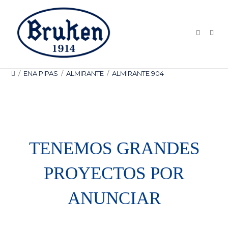
Ir
al
contenido
/
ENA PIPAS
/
ALMIRANTE
/
ALMIRANTE 904
TENEMOS GRANDES
PROYECTOS POR
ANUNCIAR