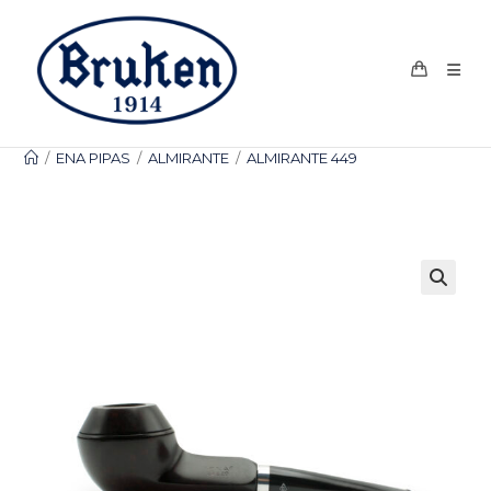
Ir
al
contenido
/
ENA PIPAS
/
ALMIRANTE
/
ALMIRANTE 449