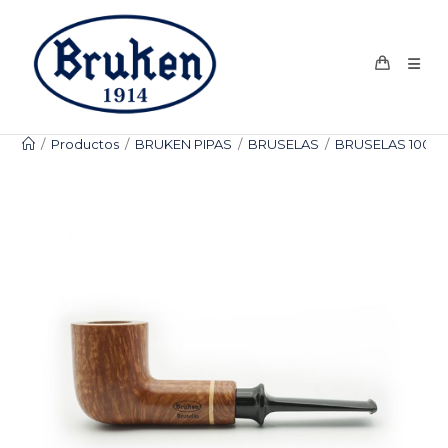
Ir
al
contenido
/
Productos
/
BRUKEN PIPAS
/
BRUSELAS
/
BRUSELAS 1009