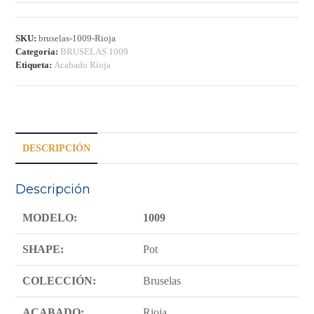
–
RIOJA
cantidad
SKU:
bruselas-1009-Rioja
Categoría:
BRUSELAS 1009
Etiqueta:
Acabado Rioja
DESCRIPCIÓN
Descripción
MODELO:
1009
SHAPE:
Pot
COLECCIÓN:
Bruselas
ACABADO:
Rioja