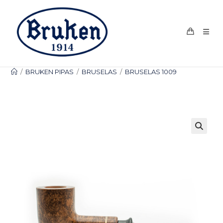
Ir
al
contenido
/
BRUKEN PIPAS
/
BRUSELAS
/
BRUSELAS 1009