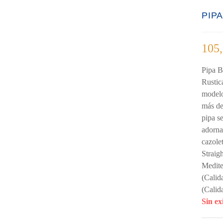
PIP
105
Pipa B
Rustic
modelo
más de
pipa s
adorna
cazole
Straig
Medite
(Calid
(Calid
Sin ex