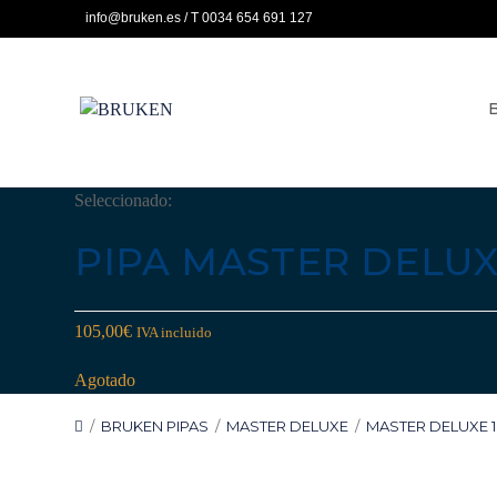
Ir
info@bruken.es / T 0034 654 691 127
al
contenido
Seleccionado:
PIPA MASTER DELUX
105,00
€
IVA incluido
Agotado
/
BRUKEN PIPAS
/
MASTER DELUXE
/
MASTER DELUXE 