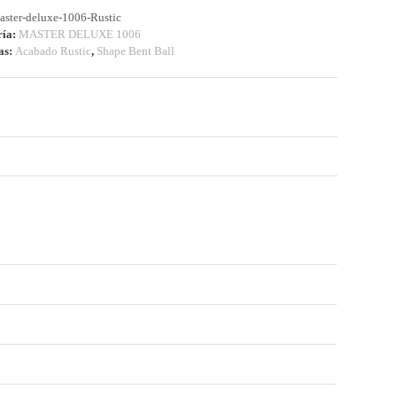
aster-deluxe-1006-Rustic
ría:
MASTER DELUXE 1006
as:
Acabado Rustic
,
Shape Bent Ball