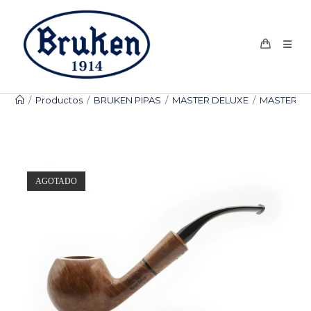
Ir
al
contenido
/
Productos
/
BRUKEN PIPAS
/
MASTER DELUXE
/
MASTER DE
AGOTADO