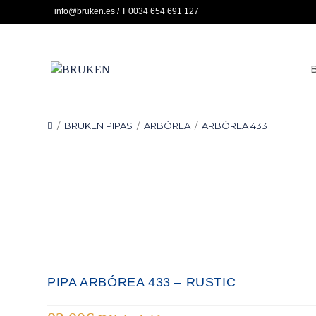
Ir
info@bruken.es / T 0034 654 691 127
al
contenido
/
BRUKEN PIPAS
/
ARBÓREA
/
ARBÓREA 433
PIPA ARBÓREA 433 – RUSTIC