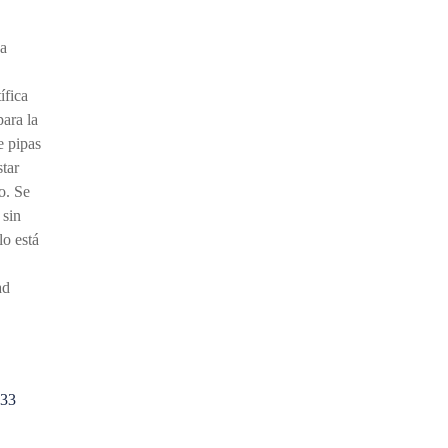
La
o
ífica
para la
e pipas
star
o. Se
 sin
lo está
,
ad
33