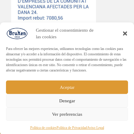
Gestionar el consentimiento de
las cookies
Para ofrecer las mejores experiencias, utilizamos tecnologías como las cookies para
almacenar y/o acceder a la información del dispositivo. El consentimiento de estas
tecnologías nos permitirá procesar datos como el comportamiento de navegación o las
PLAN ENDAVANT
identificaciones únicas en este sitio. No consentir o retirar el consentimiento, puede
afectar negativamente a ciertas características y funciones.
Subvenció dirigida a la reactivació econòmica en els municipis
afectats per la DANA.
Import rebut: 30.000€
Aceptar
Denegar
ENVÍO GRATUITO PARA PEDIDOS
Ver preferencias
SUPERIORES A 60€.
Sucesores de Emilio Navarro, S.L. - Todos los derechos
Descartar
Política de cookies
Política de Privacidad
Aviso Legal
reservados.