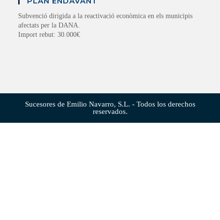
PLAN ENDAVANT
Subvenció dirigida a la reactivació econòmica en els municipis
afectats per la DANA.
Import rebut: 30.000€
Sucesores de Emilio Navarro, S.L. - Todos los derechos
reservados.