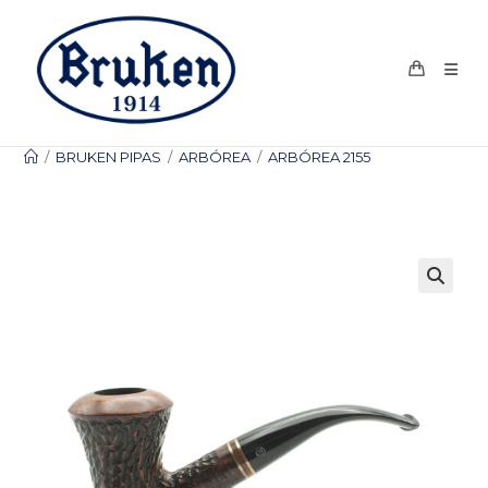
Ir
al
contenido
/
BRUKEN PIPAS
/
ARBÓREA
/
ARBÓREA 2155
🔍