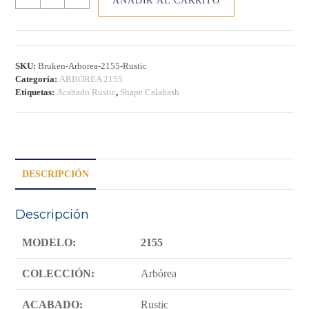
AÑADIR AL CARRITO
ARBÓREA
2155
–
RUSTIC
cantidad
SKU:
Bruken-Arborea-2155-Rustic
Categoría:
ARBÓREA 2155
Etiquetas:
Acabado Rustic
,
Shape Calabash
DESCRIPCIÓN
Descripción
MODELO:
2155
COLECCIÓN:
Arbórea
ACABADO:
Rustic