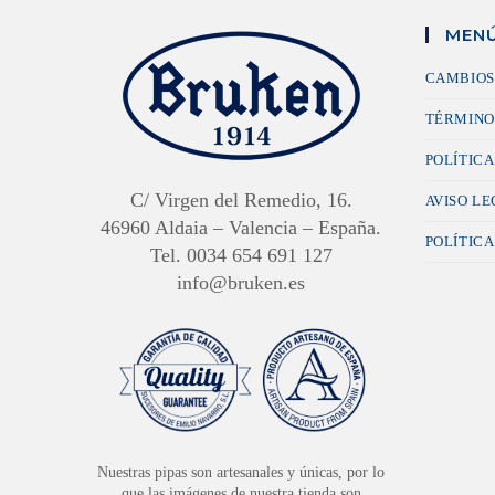
MENÚ
CAMBIOS
TÉRMINO
POLÍTICA
C/ Virgen del Remedio, 16.
AVISO L
46960 Aldaia – Valencia – España.
POLÍTICA
Tel. 0034 654 691 127
info@bruken.es
Nuestras pipas son artesanales y únicas, por lo
que las imágenes de nuestra tienda son