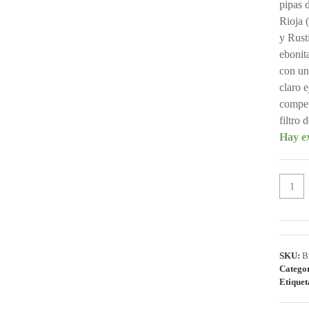
pipas 
Rioja 
y Rust
ebonit
con un
claro 
compet
filtro
Hay ex
PIPA
MILL
607
–
MORV
cantida
SKU:
B
Catego
Etiquet