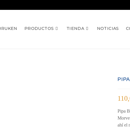
BRUKEN
PRODUCTOS
TIENDA
NOTICIAS
C
PIP
110
Pipa B
Morved
ahí el