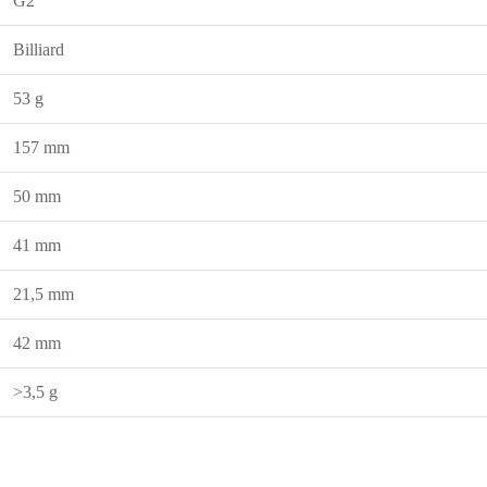
G2
Billiard
53 g
157 mm
50 mm
41 mm
21,5 mm
42 mm
>3,5 g