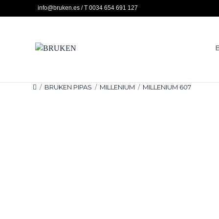
Ir
info@bruken.es / T 0034 654 691 127
al
contenido
/
BRUKEN PIPAS
/
MILLENIUM
/
MILLENIUM 607