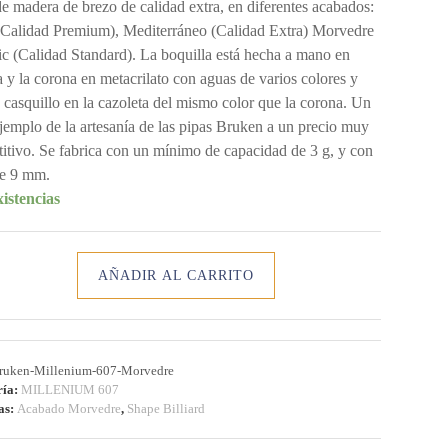
de madera de brezo de calidad extra, en diferentes acabados:
(Calidad Premium), Mediterráneo (Calidad Extra) Morvedre
ic (Calidad Standard). La boquilla está hecha a mano en
a y la corona en metacrilato con aguas de varios colores y
 casquillo en la cazoleta del mismo color que la corona. Un
ejemplo de la artesanía de las pipas Bruken a un precio muy
itivo. Se fabrica con un mínimo de capacidad de 3 g, y con
 de 9 mm.
istencias
AÑADIR AL CARRITO
ENIUM
EDRE
d
ruken-Millenium-607-Morvedre
ría:
MILLENIUM 607
as:
Acabado Morvedre
,
Shape Billiard