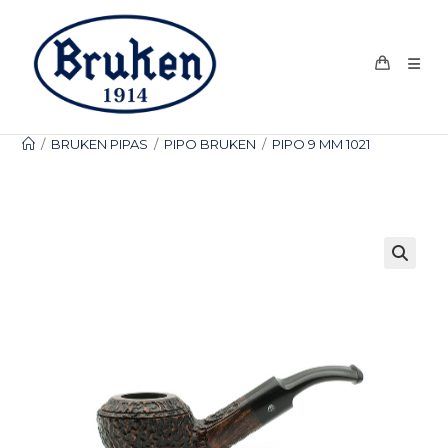
Ir
al
contenido
/
BRUKEN PIPAS
/
PIPO BRUKEN
/
PIPO 9 MM 1021