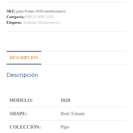
MEDITERRÁNEO
cantidad
SKU:
pipo-9-mm-1020-mediterraneo
Categoría:
PIPO 9 MM 1020
Etiqueta:
Acabado Mediterráneo
DESCRIPCIÓN
Descripción
MODELO:
1020
SHAPE:
Bent Tomato
COLECCIÓN:
Pipo