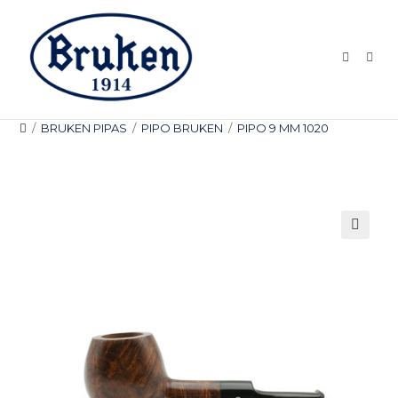
Ir
al
contenido
/
BRUKEN PIPAS
/
PIPO BRUKEN
/
PIPO 9 MM 1020
🔍