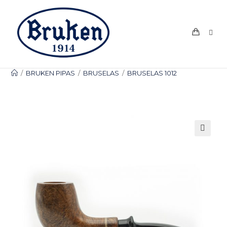
Ir
al
contenido
/
BRUKEN PIPAS
/
BRUSELAS
/
BRUSELAS 1012
🔍