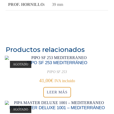
PROF. HORNILLO:
39 mm
Productos relacionados
PIPO SF 253 MEDITERRÁNEO
AGOTADO
PIPO SF 253
41,00
€
IVA incluido
LEER MÁS
PIPA MASTER DELUXE 1001 – MEDITERRÁNEO
AGOTADO