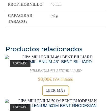
PROF. HORNILLO:
40 mm
CAPACIDAD
>3 g
TABACO :
Productos relacionados
PIPA MILLENIUM 461 BENT BILLIARD
AGOTADO
MILLENIUM 461 BENT BILLIARD
90,00
€
IVA incluido
LEER MÁS
PIPA MILLENIUM 501M BENT RHODESIAN
AGOTADO