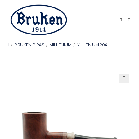
Ir
al
contenido
/
BRUKEN PIPAS
/
MILLENIUM
/
MILLENIUM 204
🔍