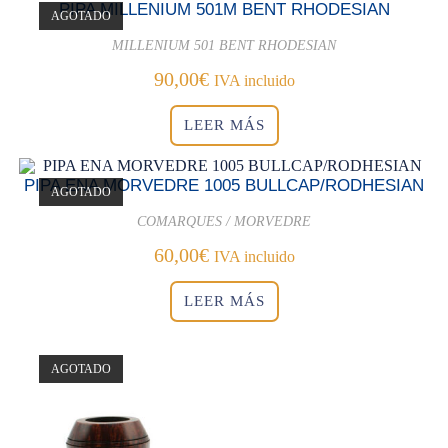
PIPA MILLENIUM 501M BENT RHODESIAN
AGOTADO
MILLENIUM 501 BENT RHODESIAN
90,00
€
IVA incluido
LEER MÁS
PIPA ENA MORVEDRE 1005 BULLCAP/RODHESIAN
AGOTADO
COMARQUES / MORVEDRE
60,00
€
IVA incluido
LEER MÁS
AGOTADO