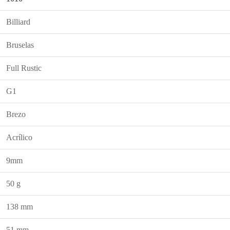
Billiard
Bruselas
Full Rustic
G1
Brezo
Acrílico
9mm
50 g
138 mm
51 mm