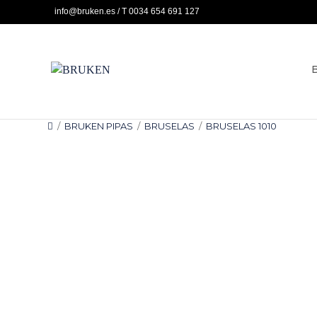
Ir
info@bruken.es / T 0034 654 691 127
al
contenido
/
BRUKEN PIPAS
/
BRUSELAS
/
BRUSELAS 1010