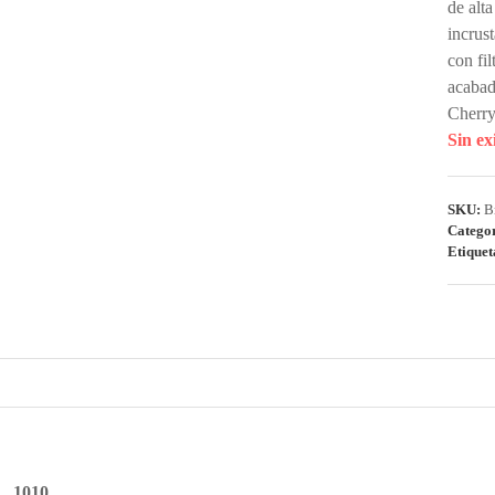
de alt
incrus
con fi
acabad
Cherry
Sin ex
SKU:
B
Catego
Etique
1010