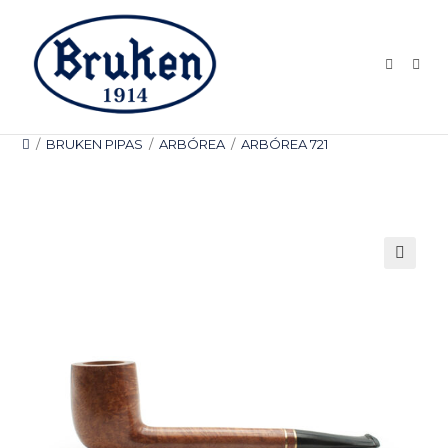
Ir
al
contenido
/
BRUKEN PIPAS
/
ARBÓREA
/
ARBÓREA 721
🔍