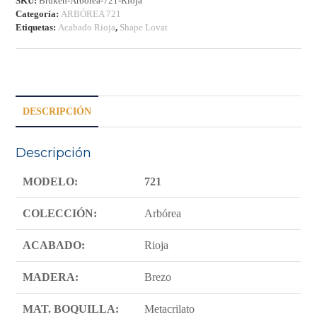
SKU:
Bruken-Arborea-721-Rioja
Categoría:
ARBÓREA 721
Etiquetas:
Acabado Rioja
,
Shape Lovat
DESCRIPCIÓN
Descripción
MODELO:
721
COLECCIÓN:
Arbórea
ACABADO:
Rioja
MADERA:
Brezo
MAT. BOQUILLA:
Metacrilato