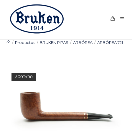
Ir
al
contenido
/
Productos
/
BRUKEN PIPAS
/
ARBÓREA
/
ARBÓREA 721
AGOTADO