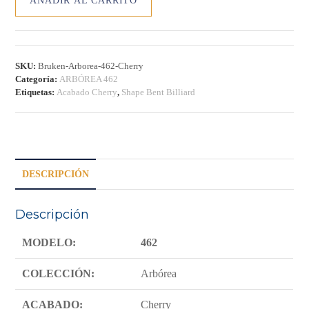
AÑADIR AL CARRITO
ARBÓREA
462
–
CHERRY
cantidad
SKU:
Bruken-Arborea-462-Cherry
Categoría:
ARBÓREA 462
Etiquetas:
Acabado Cherry
,
Shape Bent Billiard
DESCRIPCIÓN
Descripción
MODELO:
462
COLECCIÓN:
Arbórea
ACABADO:
Cherry