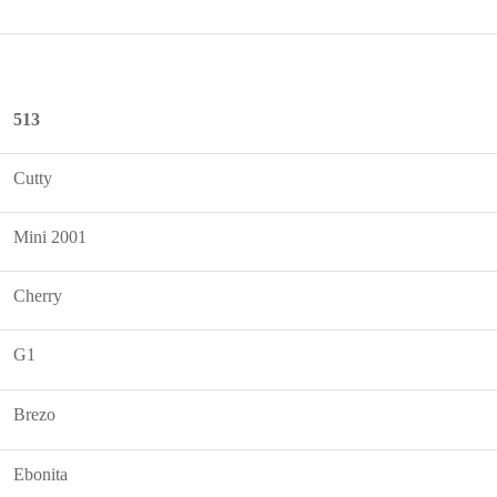
513
Cutty
Mini 2001
Cherry
G1
Brezo
Ebonita