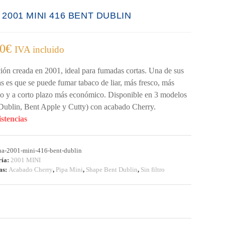
 2001 MINI 416 BENT DUBLIN
00
€
IVA incluido
ión creada en 2001, ideal para fumadas cortas. Una de sus
as es que se puede fumar tabaco de liar, más fresco, más
 y a corto plazo más económico. Disponible en 3 modelos
Dublin, Bent Apple y Cutty) con acabado Cherry.
istencias
na-2001-mini-416-bent-dublin
ría:
2001 MINI
as:
Acabado Cherry
,
Pipa Mini
,
Shape Bent Dublin
,
Sin filtro