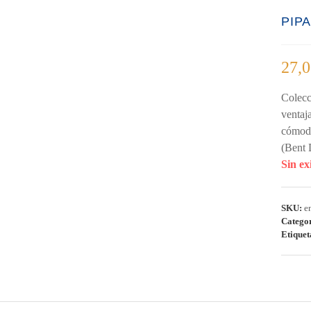
PIPA
27,
Colecc
ventaj
cómodo
(Bent 
Sin ex
SKU:
e
Catego
Etiquet