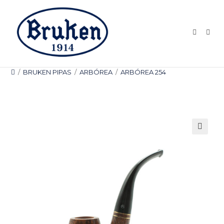
Ir
al
contenido
/
BRUKEN PIPAS
/
ARBÓREA
/
ARBÓREA 254
🔍