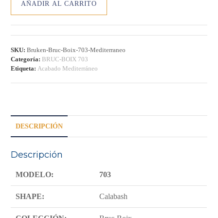
AÑADIR AL CARRITO
BRUC-
BOIX
703
-
MEDITERRÁNEO
SKU:
Bruken-Bruc-Boix-703-Mediterraneo
cantidad
Categoría:
BRUC-BOIX 703
Etiqueta:
Acabado Mediterráneo
DESCRIPCIÓN
Descripción
MODELO:
703
SHAPE:
Calabash