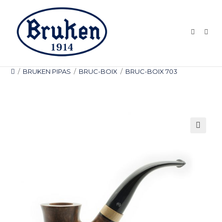
Ir
al
contenido
/
BRUKEN PIPAS
/
BRUC-BOIX
/
BRUC-BOIX 703
🔍