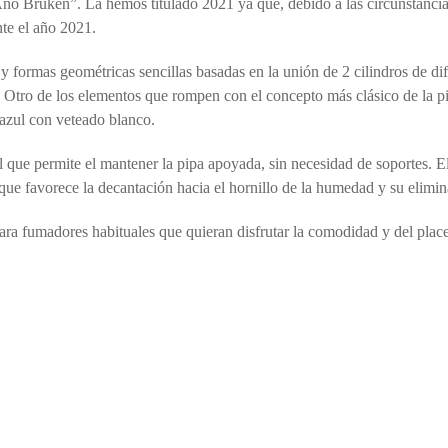
o Bruken”. La hemos titulado 2021 ya que, debido a las circunstancias
te el año 2021.
y formas geométricas sencillas basadas en la unión de 2 cilindros de di
Otro de los elementos que rompen con el concepto más clásico de la pi
r azul con veteado blanco.
que permite el mantener la pipa apoyada, sin necesidad de soportes. El
 que favorece la decantación hacia el hornillo de la humedad y su elimin
ara fumadores habituales que quieran disfrutar la comodidad y del plac