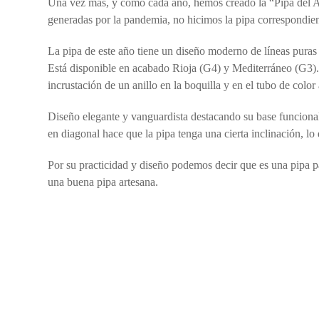
Una vez más, y como cada año, hemos creado la “Pipa del Añ
generadas por la pandemia, no hicimos la pipa correspondien
La pipa de este año tiene un diseño moderno de líneas puras 
Está disponible en acabado Rioja (G4) y Mediterráneo (G3). 
incrustación de un anillo en la boquilla y en el tubo de colo
Diseño elegante y vanguardista destacando su base funcional 
en diagonal hace que la pipa tenga una cierta inclinación, lo
Por su practicidad y diseño podemos decir que es una pipa p
una buena pipa artesana.