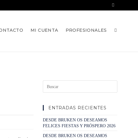
ONTACTO
MI CUENTA
PROFESIONALES
Pulsa
Escape
para
cerrar
el
ENTRADAS RECIENTES
panel
de
DESDE BRUKEN OS DESEAMOS
búsqueda.
FELICES FIESTAS Y PRÓSPERO 2026
DESDE BRUKEN OS DESEAMOS