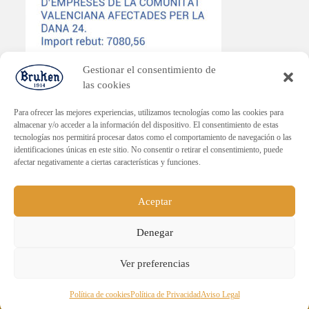
Gestionar el consentimiento de
las cookies
Para ofrecer las mejores experiencias, utilizamos tecnologías como las cookies para
almacenar y/o acceder a la información del dispositivo. El consentimiento de estas
tecnologías nos permitirá procesar datos como el comportamiento de navegación o las
PLAN ENDAVANT
identificaciones únicas en este sitio. No consentir o retirar el consentimiento, puede
afectar negativamente a ciertas características y funciones.
Subvenció dirigida a la reactivació econòmica en els municipis
afectats per la DANA.
Import rebut: 30.000€
Aceptar
Denegar
ENVÍO GRATUITO PARA PEDIDOS
Ver preferencias
SUPERIORES A 60€.
Sucesores de Emilio Navarro, S.L. - Todos los derechos
Descartar
Política de cookies
Política de Privacidad
Aviso Legal
reservados.