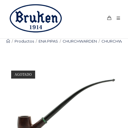
Ir
al
contenido
/
Productos
/
ENA PIPAS
/
CHURCHWARDEN
/
CHURCHWARD
AGOTADO