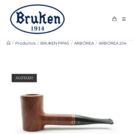
Ir
al
contenido
/
Productos
/
BRUKEN PIPAS
/
ARBÓREA
/
ARBÓREA 204
AGOTADO