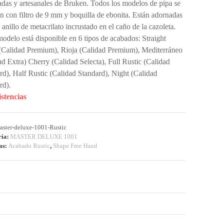
adas y artesanales de Bruken. Todos los modelos de pipa se
an con filtro de 9 mm y boquilla de ebonita. Están adornadas
 anillo de metacrilato incrustado en el caño de la cazoleta.
odelo está disponible en 6 tipos de acabados: Straight
(Calidad Premium), Rioja (Calidad Premium), Mediterráneo
ad Extra) Cherry (Calidad Selecta), Full Rustic (Calidad
rd), Half Rustic (Calidad Standard), Night (Calidad
rd).
istencias
aster-deluxe-1001-Rustic
ría:
MASTER DELUXE 1001
as:
Acabado Rustic
,
Shape Free Hand