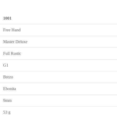
1001
Free Hand
Master Deluxe
Full Rustic
G1
Brezo
Ebonita
9mm
53 g