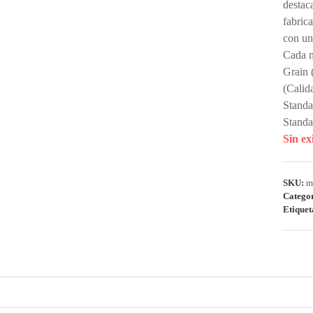
destac
fabric
con un
Cada m
Grain 
(Calid
Standa
Standa
Sin ex
SKU:
m
Catego
Etiquet