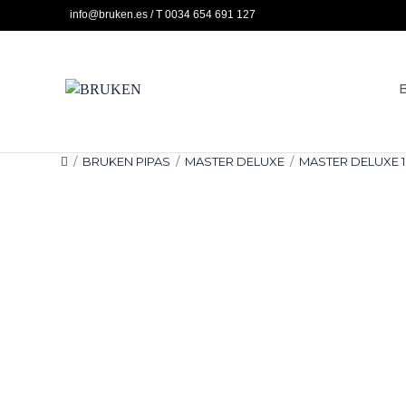
Ir
info@bruken.es / T 0034 654 691 127
al
contenido
/
BRUKEN PIPAS
/
MASTER DELUXE
/
MASTER DELUXE 1