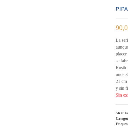
PIP
90,
La ser
aunque
placer
se fab
Rustic
unos 3
21 cm 
y sin f
Sin ex
SKU:
b
Catego
Etique