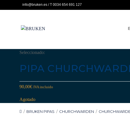
Ir
info@bruken.es / T 0034 654 691 127
al
contenido
Seleccionado:
PIPA CHURCHWARDE
90,00
€
IVA incluido
Agotado
/
BRUKEN PIPAS
/
CHURCHWARDEN
/
CHURCHWARDE