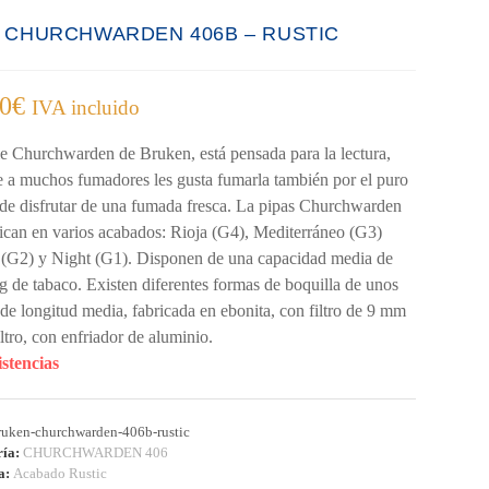
A CHURCHWARDEN 406B – RUSTIC
00
€
IVA incluido
ie Churchwarden de Bruken, está pensada para la lectura,
 a muchos fumadores les gusta fumarla también por el puro
 de disfrutar de una fumada fresca. La pipas Churchwarden
rican en varios acabados: Rioja (G4), Mediterráneo (G3)
 (G2) y Night (G1). Disponen de una capacidad media de
g de tabaco. Existen diferentes formas de boquilla de unos
de longitud media, fabricada en ebonita, con filtro de 9 mm
iltro, con enfriador de aluminio.
istencias
ruken-churchwarden-406b-rustic
ría:
CHURCHWARDEN 406
ta:
Acabado Rustic