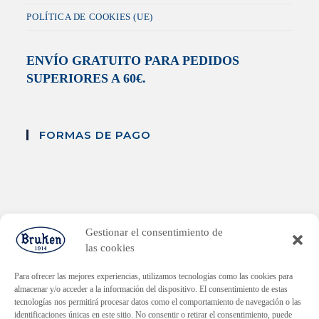
POLÍTICA DE COOKIES (UE)
ENVÍO GRATUITO PARA PEDIDOS
SUPERIORES A 60€.
FORMAS DE PAGO
Gestionar el consentimiento de
las cookies
PLAN ENDAVANT
Para ofrecer las mejores experiencias, utilizamos tecnologías como las cookies para
almacenar y/o acceder a la información del dispositivo. El consentimiento de estas
Subvenció dirigida a la reactivació econòmica en els municipis
tecnologías nos permitirá procesar datos como el comportamiento de navegación o las
afectats per la DANA.
identificaciones únicas en este sitio. No consentir o retirar el consentimiento, puede