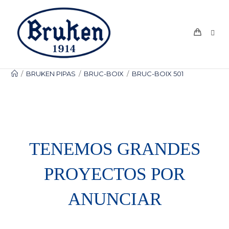
Ir
al
contenido
/
BRUKEN PIPAS
/
BRUC-BOIX
/
BRUC-BOIX 501
TENEMOS GRANDES
PROYECTOS POR
ANUNCIAR