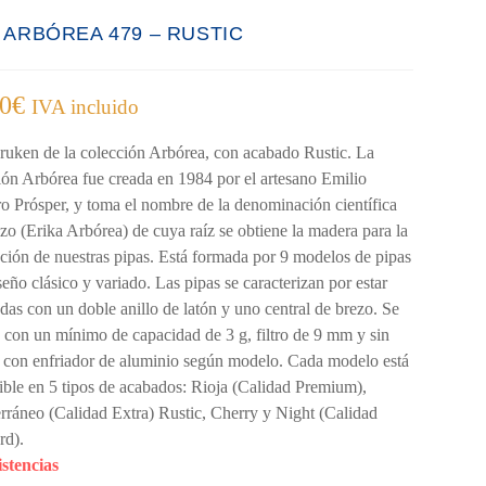
A ARBÓREA 479 – RUSTIC
00
€
IVA incluido
ruken de la colección Arbórea, con acabado Rustic. La
ión Arbórea fue creada en 1984 por el artesano Emilio
o Prósper, y toma el nombre de la denominación científica
ezo (Erika Arbórea) de cuya raíz se obtiene la madera para la
ación de nuestras pipas. Está formada por 9 modelos de pipas
seño clásico y variado. Las pipas se caracterizan por estar
das con un doble anillo de latón y uno central de brezo. Se
a con un mínimo de capacidad de 3 g, filtro de 9 mm y sin
 y con enfriador de aluminio según modelo. Cada modelo está
ible en 5 tipos de acabados: Rioja (Calidad Premium),
rráneo (Calidad Extra) Rustic, Cherry y Night (Calidad
rd).
istencias