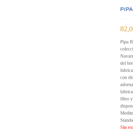
PIP
82,
Pipa B
colecc
Navarr
del br
fabric
con di
adorna
fabric
filtro
dispon
Medite
Standa
Sin ex