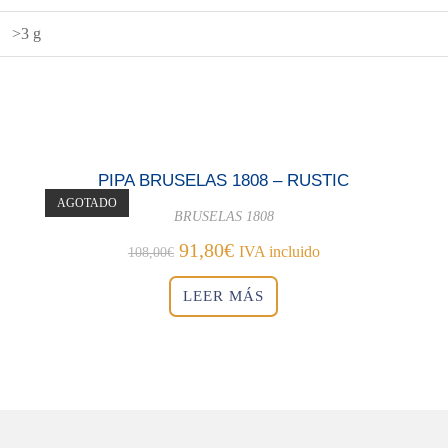
>3 g
PIPA BRUSELAS 1808 – RUSTIC
AGOTADO
BRUSELAS 1808
El
El
91,80
€
IVA incluido
108,00
€
precio
precio
original
actual
LEER MÁS
era:
es:
108,00€.
91,80€.