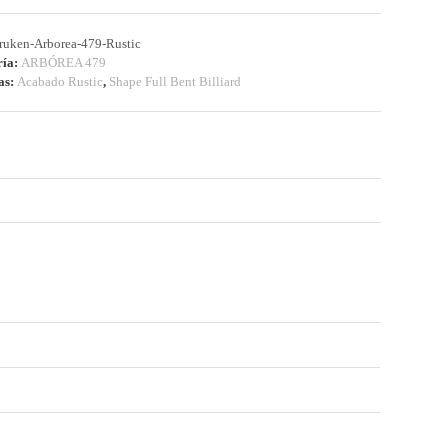
ruken-Arborea-479-Rustic
ría:
ARBÓREA 479
as:
Acabado Rustic
,
Shape Full Bent Billiard