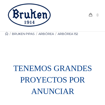
Ir
al
contenido
/
BRUKEN PIPAS
/
ARBÓREA
/
ARBÓREA 152
TENEMOS GRANDES
PROYECTOS POR
ANUNCIAR