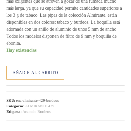
más exigentes que se atreven a gozar de una fumada mucho
más larga, ya que su capacidad permite cantidades superiores a
los 3 g de tabaco. Las pipas de la colección Almirante, están
disponibles en dos colores: tabaco y burdeos. La boquilla está
adornada con un anillo de aluminio de unos 5 mm de ancho.
Todos los modelos disponen de filtro de 9 mm y boquilla de
ebonita.
Hay existencias
PIPA
AÑADIR AL CARRITO
ALMIRANTE
429
BURDEOS
cantidad
SKU:
ena-almirante-429-burdeos
Categoría:
ALMIRANTE 429
Etiqueta:
Acabado Burdeos