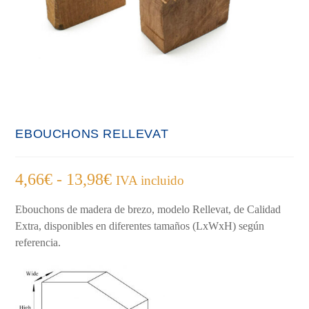
EBOUCHONS RELLEVAT
Rango
4,66
€
-
13,98
€
IVA incluido
de
precios:
desde
Ebouchons de madera de brezo, modelo Rellevat, de Calidad
4,66€
hasta
Extra, disponibles en diferentes tamaños (LxWxH) según
13,98€
referencia.