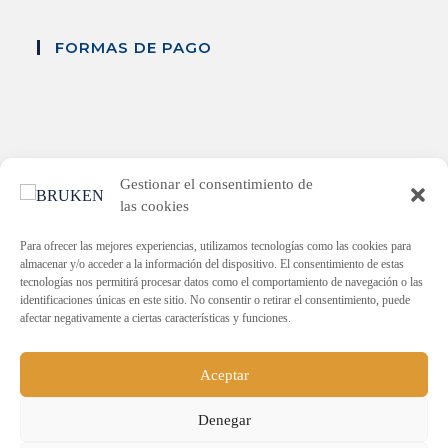
FORMAS DE PAGO
Gestionar el consentimiento de
las cookies
PLAN ENDAVANT
Para ofrecer las mejores experiencias, utilizamos tecnologías como las cookies para
almacenar y/o acceder a la información del dispositivo. El consentimiento de estas
Subvenció dirigida a la reactivació econòmica en els municipis
tecnologías nos permitirá procesar datos como el comportamiento de navegación o las
afectats per la DANA.
identificaciones únicas en este sitio. No consentir o retirar el consentimiento, puede
Import rebut: 30.000€
afectar negativamente a ciertas características y funciones.
Aceptar
Denegar