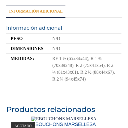
INFORMACIÓN ADICIONAL
Información adicional
PESO
N/D
DIMENSIONES
N/D
MEDIDAS:
RF 1 ½ (65x34x44), R 1 ¾
(70x39x48), R 2 (75x41x54), R 2
¼ (81x43x61), R 2 ½ (88x44x67),
R 2 ¾ (94x45x74)
Productos relacionados
EBOUCHONS MARSELLESA
AGOTADO