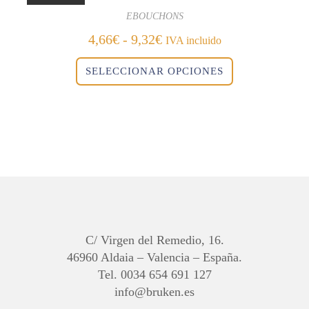
EBOUCHONS
Rango
4,66
€
-
9,32
€
IVA incluido
de
Este
precios:
SELECCIONAR OPCIONES
producto
desde
tiene
4,66€
múltiples
variantes.
hasta
Las
9,32€
opciones
se
pueden
elegir
en
la
página
de
producto
C/ Virgen del Remedio, 16.
46960 Aldaia – Valencia – España.
Tel. 0034 654 691 127
info@bruken.es